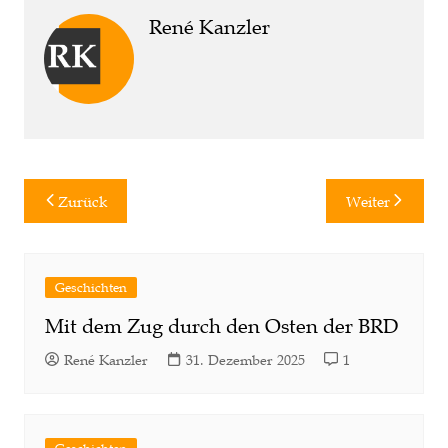
René Kanzler
Beitragsnavigation
Zurück
Weiter
Geschichten
Mit dem Zug durch den Osten der BRD
René Kanzler
31. Dezember 2025
1