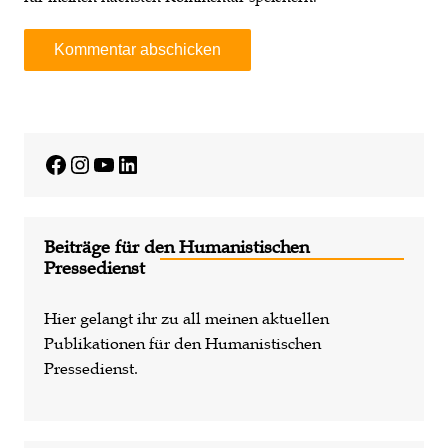
A
l
t
e
Facebook
Instagram
YouTube
LinkedIn
r
n
a
Beiträge für den Humanistischen
t
Pressedienst
i
v
Hier gelangt ihr zu all meinen aktuellen
e
Publikationen für den Humanistischen
:
Pressedienst.