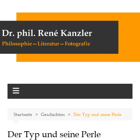
Zum
Inhalt
springen
Startseite
Geschichten
Der Typ und seine Perle
Der Typ und seine Perle