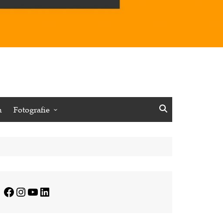
n
Fotografie
Vögel
Insekten
Pflanzen
Minimalistisches
Facebook
Instagram
YouTube
LinkedIn
Journalistisches
Reisen