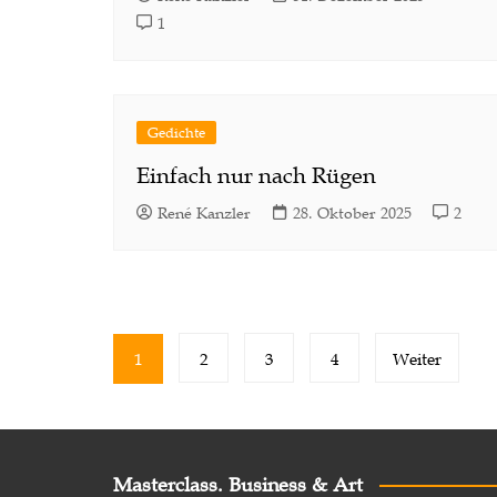
1
Gedichte
Einfach nur nach Rügen
René Kanzler
28. Oktober 2025
2
Seitennummerierung
1
2
3
4
Weiter
der
Beiträge
Masterclass. Business & Art