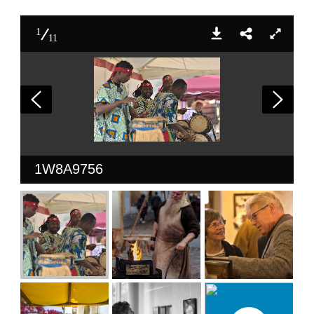
1
11
1W8A9756