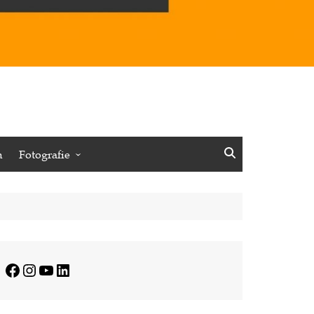
n
Fotografie
Vögel
Insekten
Pflanzen
Minimalistisches
Facebook
Instagram
YouTube
LinkedIn
Journalistisches
Reisen