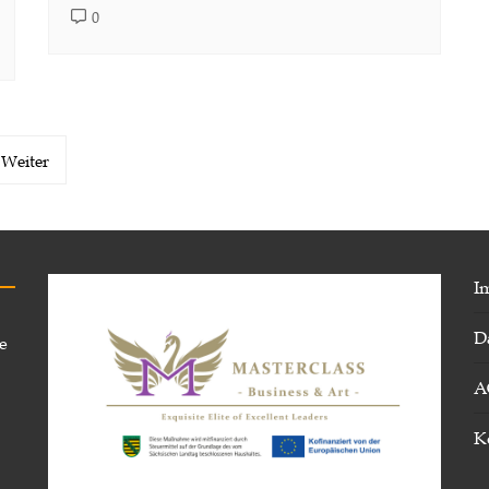
0
Weiter
I
D
e
A
K