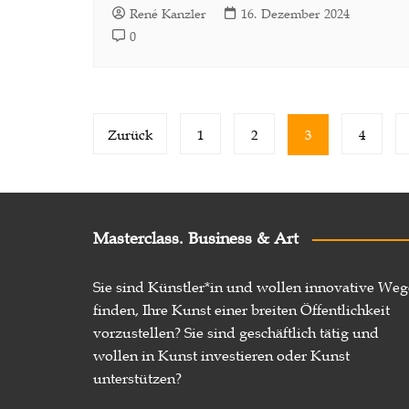
René Kanzler
16. Dezember 2024
0
Seitennummerierung
Zurück
1
2
3
4
der
Beiträge
Masterclass. Business & Art
Sie sind Künstler*in und wollen innovative Weg
finden, Ihre Kunst einer breiten Öffentlichkeit
vorzustellen? Sie sind geschäftlich tätig und
wollen in Kunst investieren oder Kunst
unterstützen?