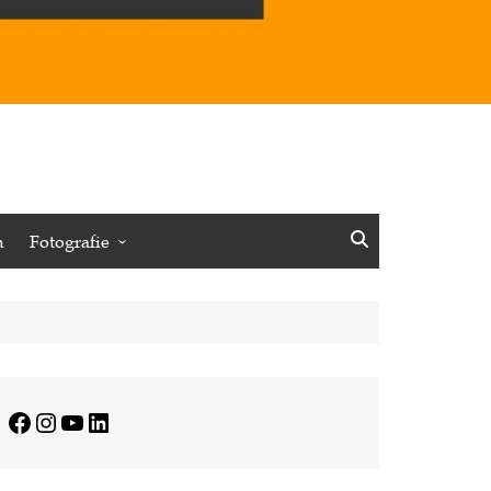
n
Fotografie
Vögel
Insekten
Pflanzen
Minimalistisches
Facebook
Instagram
YouTube
LinkedIn
Journalistisches
Reisen