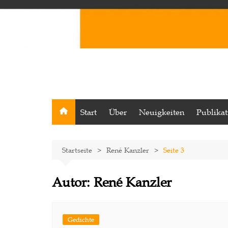
Start
Über
Neuigkeiten
Publika
Startseite
René Kanzler
Seite 3
Autor:
René Kanzler
Gedichte