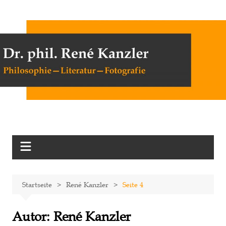
Zum
Inhalt
springen
Startseite
René Kanzler
Seite 4
Autor:
René Kanzler