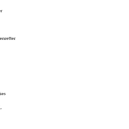
er
nretter
ies
,