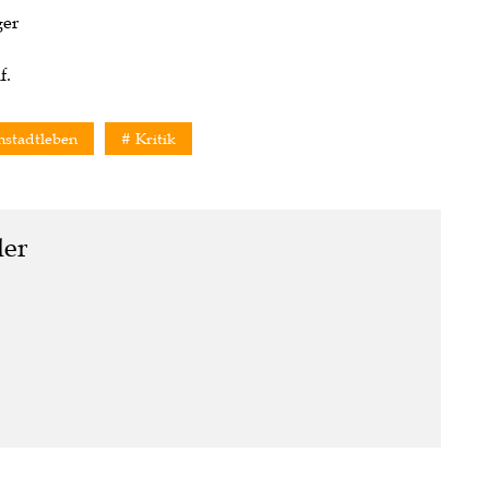
ger
f.
nstadtleben
Kritik
ler