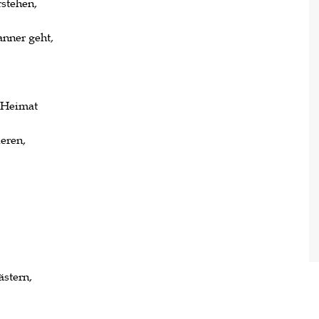
stehen,
anner geht,
n Heimat
eren,
ästern,