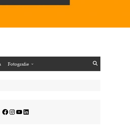
n
Fotografie
Vögel
Insekten
Pflanzen
Minimalistisches
Facebook
Instagram
YouTube
LinkedIn
Journalistisches
Reisen