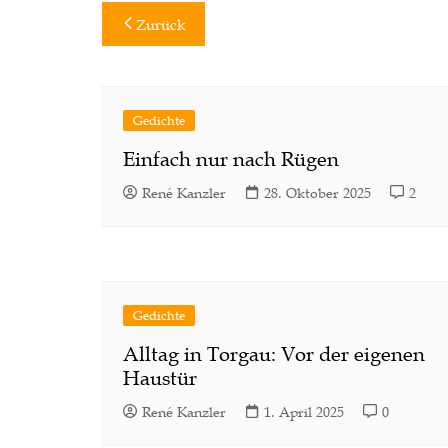
Beitragsnavigation
Zurück
Gedichte
Einfach nur nach Rügen
René Kanzler
28. Oktober 2025
2
Gedichte
Alltag in Torgau: Vor der eigenen
Haustür
René Kanzler
1. April 2025
0