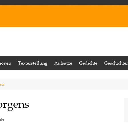
tionen
Texterstellung
Aufsätze
Gedichte
Geschichte
ens
orgens
hte