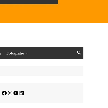
n
Fotografie
Vögel
Insekten
Pflanzen
Minimalistisches
Facebook
Instagram
YouTube
LinkedIn
Journalistisches
Reisen