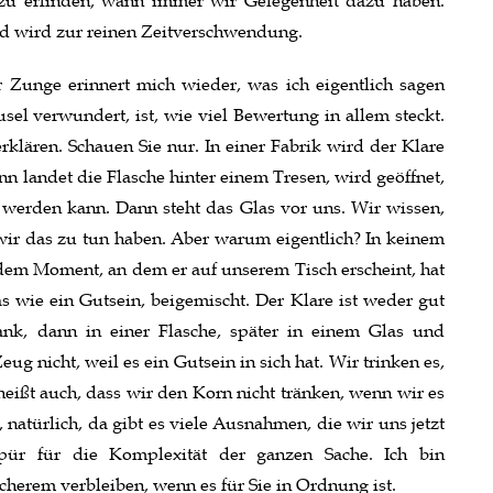
 zu erfinden, wann immer wir Gelegenheit dazu haben.
und wird zur reinen Zeitverschwendung.
r Zunge erinnert mich wieder, was ich eigentlich sagen
sel verwundert, ist, wie viel Bewertung in allem steckt.
rklären. Schauen Sie nur. In einer Fabrik wird der Klare
ann landet die Flasche hinter einem Tresen, wird geöffnet,
t werden kann. Dann steht das Glas vor uns. Wir wissen,
ir das zu tun haben. Aber warum eigentlich? In keinem
dem Moment, an dem er auf unserem Tisch erscheint, hat
 wie ein Gutsein, beigemischt. Der Klare ist weder gut
Tank, dann in einer Flasche, später in einem Glas und
ug nicht, weil es ein Gutsein in sich hat. Wir trinken es,
 heißt auch, dass wir den Korn nicht tränken, wenn wir es
, natürlich, da gibt es viele Ausnahmen, die wir uns jetzt
spür für die Komplexität der ganzen Sache. Ich bin
cherem verbleiben, wenn es für Sie in Ordnung ist.