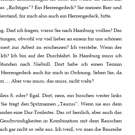
as „Richtiges“? Ein Herrengedeck? Sie meinen Bier und
erstand, für mich also auch ein Herrengedeck, bitte.
Tag. Darf ich fragen, wieso Sie nach Hamburg wollen? Das
chtungen, obwohl wir viel lieber an einem für uns schönen
isiert zur Arbeit zu erscheinen? Ich verstehe. Wenn der
 Ich? Ich bin auf der Durchfahrt. In Hamburg muss ich
tunden nach Niebüll. Dort habe ich einen Termin
Herrengedeck auch für mich in Ordnung. Sehen Sie, da
orn … Aber was muss, das muss, nicht wahr?
is 8, oder? Egal. Dort, nein, ein bisschen weiter links
k. Sie trägt den Spitznamen „Taurus“. Wenn sie aus dem
unden eine Dur-Tonleiter. Das ist herrlich, aber auch das
n Geschwindigkeiten in Kombination mit dem Rauschen
ch gar nicht so sehr aus. Ich weiß, wo man die Baureihe