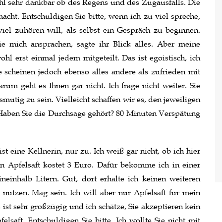
ohl sehr dankbar ob des Regens und des Zugausfalls. Die
macht. Entschuldigen Sie bitte, wenn ich zu viel spreche,
iel zuhören will, als selbst ein Gespräch zu beginnen.
ie mich ansprachen, sagte ihr Blick alles. Aber meine
l erst einmal jedem mitgeteilt. Das ist egoistisch, ich
 scheinen jedoch ebenso alles andere als zufrieden mit
um geht es Ihnen gar nicht. Ich frage nicht weiter. Sie
utig zu sein. Vielleicht schaffen wir es, den jeweiligen
Haben Sie die Durchsage gehört? 80 Minuten Verspätung
ist eine Kellnerin, nur zu. Ich weiß gar nicht, ob ich hier
in Apfelsaft kostet 3 Euro. Dafür bekomme ich in einer
einhalb Litern. Gut, dort erhalte ich keinen weiteren
 nutzen. Mag sein. Ich will aber nur Apfelsaft für mein
 ist sehr großzügig und ich schätze, Sie akzeptieren kein
saft. Entschuldigen Sie bitte. Ich wollte Sie nicht mit