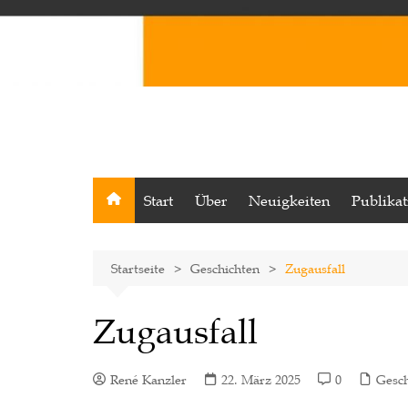
Start
Über
Neuigkeiten
Publika
Startseite
Geschichten
Zugausfall
Zugausfall
René Kanzler
22. März 2025
0
Gesch