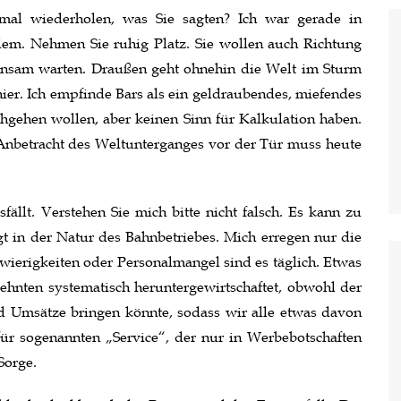
nmal wiederholen, was Sie sagten? Ich war gerade in
lem. Nehmen Sie ruhig Platz. Sie wollen auch Richtung
insam warten. Draußen geht ohnehin die Welt im Sturm
hier. Ich empfinde Bars als ein geldraubendes, miefendes
chgehen wollen, aber keinen Sinn für Kalkulation haben.
Anbetracht des Weltunterganges vor der Tür muss heute
fällt. Verstehen Sie mich bitte nicht falsch. Es kann zu
 in der Natur des Bahnbetriebes. Mich erregen nur die
wierigkeiten oder Personalmangel sind es täglich. Etwas
zehnten systematisch heruntergewirtschaftet, obwohl der
d Umsätze bringen könnte, sodass wir alle etwas davon
 für sogenannten „Service“, der nur in Werbebotschaften
Sorge.