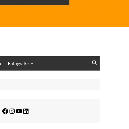
n
Fotografie
Vögel
Insekten
Pflanzen
Minimalistisches
Facebook
Instagram
YouTube
LinkedIn
Journalistisches
Reisen