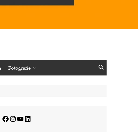
n
Fotografie
Vögel
Insekten
Pflanzen
Minimalistisches
Facebook
Instagram
YouTube
LinkedIn
Journalistisches
Reisen