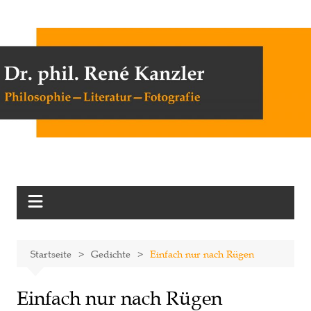
Zum
Inhalt
springen
Startseite
Gedichte
Einfach nur nach Rügen
Einfach nur nach Rügen