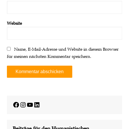
Website
Name, E-Mail-Adresse und Website in diesem Browser
für meinen nächsten Kommentar speichern.
A
l
t
e
Facebook
Instagram
YouTube
LinkedIn
r
n
a
Beiträge für den Humanistischen