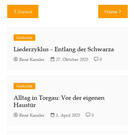
Beitragsnavigation
Zurück
Weiter
Gedichte
Liederzyklus – Entlang der Schwarza
René Kanzler
27. Oktober 2025
0
Gedichte
Alltag in Torgau: Vor der eigenen
Haustür
René Kanzler
1. April 2025
0