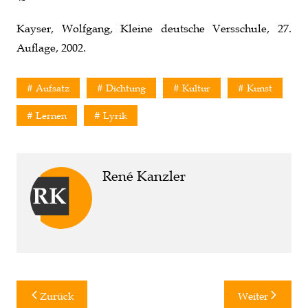
Kayser, Wolfgang, Kleine deutsche Versschule, 27.
Auflage, 2002.
Aufsatz
Dichtung
Kultur
Kunst
Lernen
Lyrik
René Kanzler
Beitragsnavigation
Zurück
Weiter