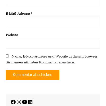
E-Mail-Adresse
*
Website
Name, E-Mail-Adresse und Website in diesem Browser
für meinen nächsten Kommentar speichern.
A
l
t
e
Facebook
Instagram
YouTube
LinkedIn