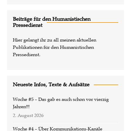
r
n
a
Beiträge für den Humanistischen
t
Pressedienst
i
v
Hier gelangt ihr zu all meinen aktuellen
e
Publikationen für den Humanistischen
:
Pressedienst.
Neueste Infos, Texte & Aufsätze
Woche #5 – Das gab es auch schon vor vierzig
Jahren!!!
2. August 2026
Woche #4 – Über Kommunikations-Kanäle