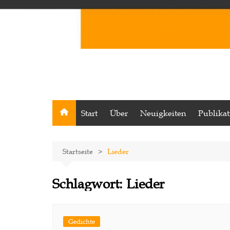
Start
Über
Neuigkeiten
Publika
Startseite
Lieder
Schlagwort:
Lieder
Gedichte