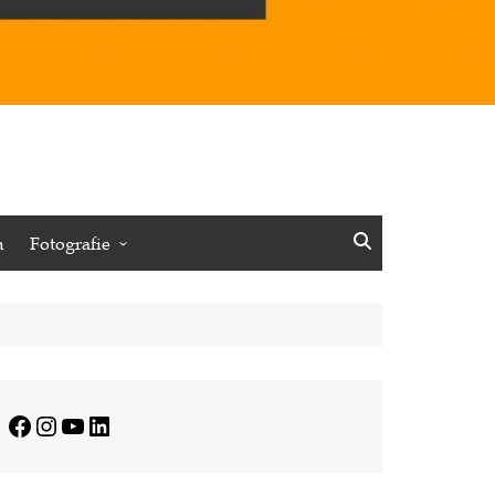
n
Fotografie
Vögel
Insekten
Pflanzen
Minimalistisches
Facebook
Instagram
YouTube
LinkedIn
Journalistisches
Reisen