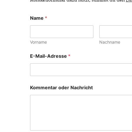
Name
*
Vorname
Nachname
K
E-Mail-Adresse
*
o
m
m
e
n
t
Kommentar oder Nachricht
a
r
K
o
m
m
e
n