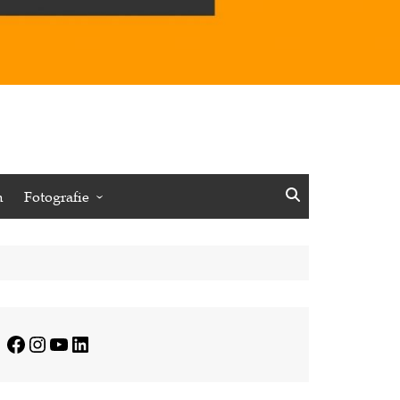
n
Fotografie
Vögel
Insekten
Pflanzen
Minimalistisches
Facebook
Instagram
YouTube
LinkedIn
Journalistisches
Reisen